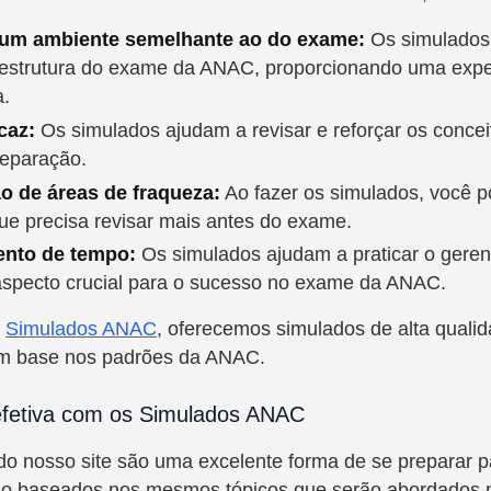
 um ambiente semelhante ao do exame:
Os simulados 
 estrutura do exame da ANAC, proporcionando uma expe
a.
caz:
Os simulados ajudam a revisar e reforçar os conce
reparação.
ão de áreas de fraqueza:
Ao fazer os simulados, você po
que precisa revisar mais antes do exame.
nto de tempo:
Os simulados ajudam a praticar o gere
specto crucial para o sucesso no exame da ANAC.
,
Simulados ANAC
, oferecemos simulados de alta quali
m base nos padrões da ANAC.
efetiva com os Simulados ANAC
o nosso site são uma excelente forma de se preparar p
o baseados nos mesmos tópicos que serão abordados 