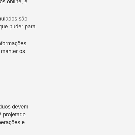
os online, e
mulados são
que puder para
informações
 manter os
íduos devem
é projetado
perações e