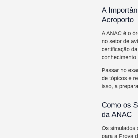
A Importân
Aeroporto
A ANAC é o órg
no setor de av
certificação d
conhecimento n
Passar no exa
de tópicos e r
isso, a prepar
Como os S
da ANAC
Os simulados 
para a Prova d