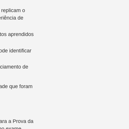
replicam o
riência de
itos aprendidos
de identificar
nciamento de
dade que foram
ara a Prova da
no exame,