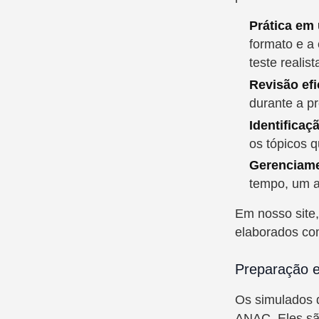
Prática em
formato e a
teste realist
Revisão efi
durante a p
Identificaç
os tópicos 
Gerenciame
tempo, um a
Em nosso site
elaborados co
Preparação 
Os simulados d
ANAC. Eles sã