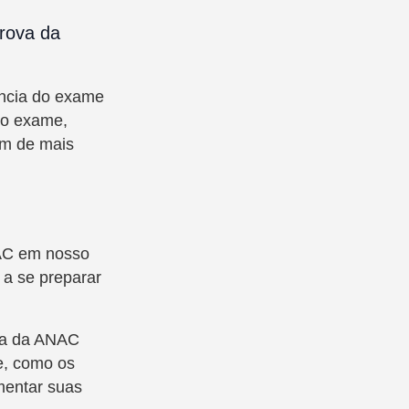
rova da
ência do exame
do exame,
am de mais
NAC em nosso
 a se preparar
va da ANAC
e, como os
mentar suas