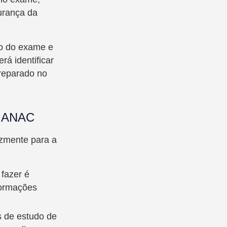
urança da
to do exame e
rá identificar
preparado no
a ANAC
azmente para a
 fazer é
formações
 de estudo de