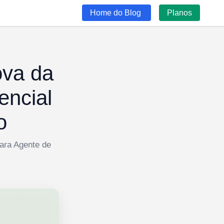
Home do Blog
Planos
ova da
encial
o
ara Agente de