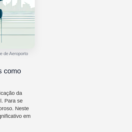
e de Aeroporto
os como
ficação da
l. Para se
oroso. Neste
nificativo em