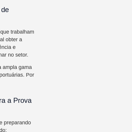
 de
s que trabalham
al obter a
ência e
ar no setor.
ma ampla gama
ortuárias. Por
ra a Prova
se preparando
do: