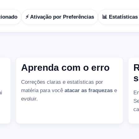
cionado
⚡ Ativação por Preferências
📊 Estatística
Aprenda com o erro
R
s
Correções claras e estatísticas por
matéria para você
atacar as fraquezas
e
i
En
evoluir.
Se
ca