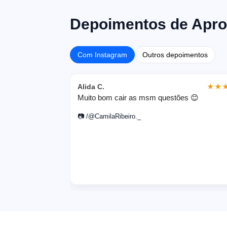
Depoimentos de Apr
Com Instagram
Outros depoimentos
Alida C.
★★
Muito bom cair as msm questões 😊
📷
/@CamilaRibeiro._