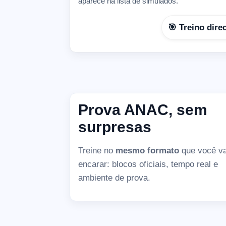
aparece na lista de simulados.
🎯 Treino dire
Prova ANAC, sem
surpresas
Treine no
mesmo formato
que você va
encarar: blocos oficiais, tempo real e
ambiente de prova.