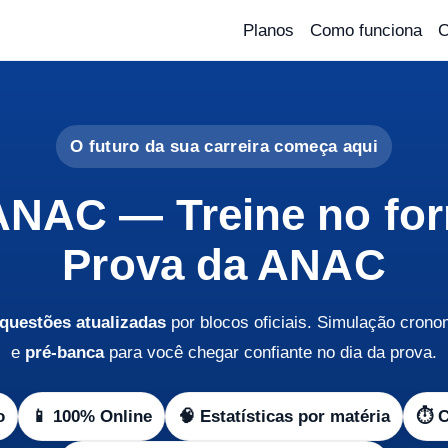
Planos
Como funciona
C
O futuro da sua carreira começa aqui
NAC — Treine no for
Prova da ANAC
 questões atualizadas
por blocos oficiais. Simulação cronom
e
pré-banca
para você chegar confiante no dia da prova.
o
📱 100% Online
🧠 Estatísticas por matéria
⏱️ 