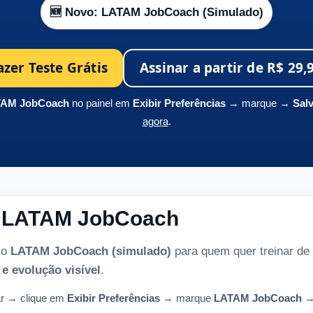
🆕 Novo: LATAM JobCoach (Simulado)
azer Teste Grátis
Assinar a partir de R$ 29,
AM JobCoach
no painel em
Exibir Preferências
→ marque →
Salv
agora
.
o LATAM JobCoach
 o
LATAM JobCoach (simulado)
para quem quer treinar de
e evolução visível
.
r
→ clique em
Exibir Preferências
→ marque
LATAM JobCoach
→