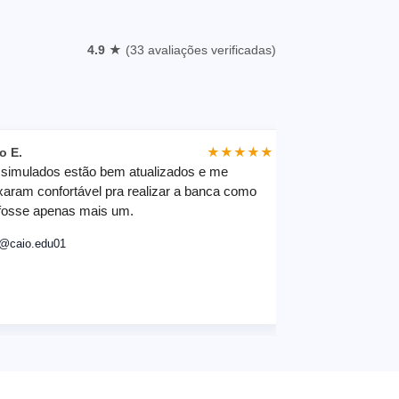
4.9 ★
(33 avaliações verificadas)
o E.
★★★★★
Karen c.
simulados estão bem atualizados e me
OLÁ GOSTARIA
xaram confortável pra realizar a banca como
DESENVOLVED
fosse apenas mais um.
AFINAL FOI G
QUE CONSEGU
/@caio.edu01
PERFEITO!
📷
/@Kcruzz